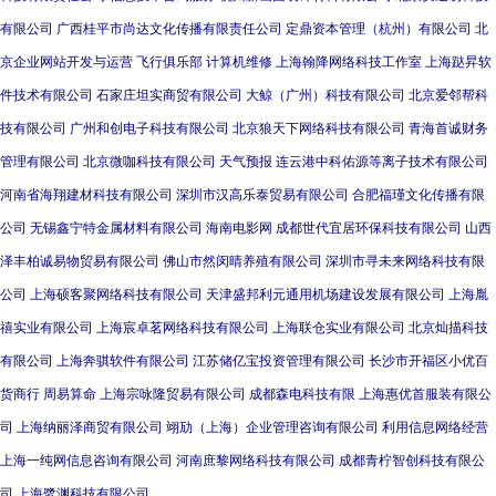
有限公司
广西桂平市尚达文化传播有限责任公司
定鼎资本管理（杭州）有限公司
北
京企业网站开发与运营
飞行俱乐部
计算机维修
上海翰降网络科技工作室
上海跶昇软
件技术有限公司
石家庄坦实商贸有限公司
大鲸（广州）科技有限公司
北京爱邻帮科
技有限公司
广州和创电子科技有限公司
北京狼天下网络科技有限公司
青海首诚财务
管理有限公司
北京微咖科技有限公司
天气预报
连云港中科佑源等离子技术有限公司
河南省海翔建材科技有限公司
深圳市汉高乐泰贸易有限公司
合肥福瑾文化传播有限
公司
无锡鑫宁特金属材料有限公司
海南电影网
成都世代宜居环保科技有限公司
山西
泽丰柏诚易物贸易有限公司
佛山市然闵晴养殖有限公司
深圳市寻未来网络科技有限
公司
上海硕客聚网络科技有限公司
天津盛邦利元通用机场建设发展有限公司
上海胤
禧实业有限公司
上海宸卓茗网络科技有限公司
上海联仓实业有限公司
北京灿描科技
有限公司
上海奔骐软件有限公司
江苏储亿宝投资管理有限公司
长沙市开福区小优百
货商行
周易算命
上海宗咏隆贸易有限公司
成都森电科技有限
上海惠优首服装有限公
司
上海纳丽泽商贸有限公司
翊劢（上海）企业管理咨询有限公司
利用信息网络经营
上海一纯网信息咨询有限公司
河南庶黎网络科技有限公司
成都青柠智创科技有限公
司
上海鹭渊科技有限公司