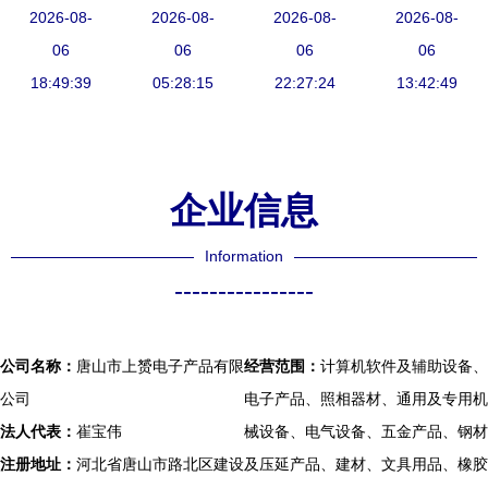
经典轩逸自
2026-08-
这两大品牌
2026-08-
电话咨询须
2026-08-
产品维修与
2026-08-
动升窗器改
06
买得起却修
06
知与注意事
06
安装中的优
06
装与维修指
18:49:39
05:28:15
不起
22:27:24
项
势与实践
13:42:49
南
企业信息
Information
----------------
公司名称：
唐山市上赟电子产品有限
经营范围：
计算机软件及辅助设备、
公司
电子产品、照相器材、通用及专用机
法人代表：
崔宝伟
械设备、电气设备、五金产品、钢材
注册地址：
河北省唐山市路北区建设
及压延产品、建材、文具用品、橡胶