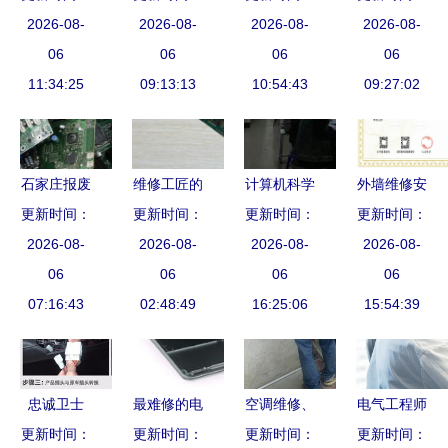
与电子产品
2026-08-
2026-08-
教“老班”
安装服务全
2026-08-
（中级）认
2026-08-
维修安装服
06
06
攻略
06
证 电视技
06
11:34:25
务指南
09:13:13
10:54:43
术核心题库
09:27:02
与答案解析
石家庄报废
维修工匠的
计算机科学
外墙维修安
电子产品回
更新时间：
更新时间：
三重世界
系省赛创佳
更新时间：
装服务企业
更新时间：
收与维修安
2026-08-
家用电器、
2026-08-
绩 电子产
2026-08-
资质证书适
2026-08-
装服务指南
06
电子产品与
06
品维修安装
06
用范围
06
07:16:43
加工商车间
02:48:49
显精湛技艺
16:25:06
15:54:39
的融合之道
忠诚卫士
最难修的电
空调维修、
电气工程师
19新轩逸与
更新时间：
更新时间：
子产品榜
安装全攻略
更新时间：
背景在电子
更新时间：